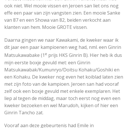
ook niet. Wel mooie vissen en Jeroen san liet ons nog
effe een paar van zijn vangsten zien. Een mooie Sanke
van 87 en een Showa van 82, beiden verkocht aan
klanten van hem. Mooie GROTE vissen.
Daarna gingen we naar Kawakami, de kweker waar ik
dit jaar een paar kampioenen weg had, nml. een Ginrin
e
Matsukawabake (1
prijs HKS Ginrin B). Hier heb ik dus
mijn eerste boxje gevuld met: een Ginrin
Matsukawabak/Kumunryo/Doitsu Kohaku/Goshiki en
een Kohaku. De kweker nog even het koiblad laten zien
met zijn foto van de kampioen. Jeroen san had vooraf
zelf ook een boxje gevuld met enkele exemplaren. Het
liep al tegen de middag, maar toch eerst nog even een
kweker bezoeken en wel Marudoh, kijken of hier een
Ginrin Tancho zat.
Vooraf aan deze gebeurtenis had Emile in