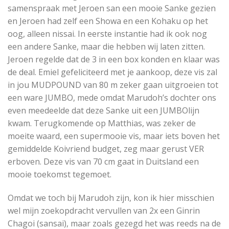
samenspraak met Jeroen san een mooie Sanke gezien
en Jeroen had zelf een Showa en een Kohaku op het
oog, alleen nissai. In eerste instantie had ik ook nog
een andere Sanke, maar die hebben wij laten zitten.
Jeroen regelde dat de 3 in een box konden en klaar was
de deal. Emiel gefeliciteerd met je aankoop, deze vis zal
in jou MUDPOUND van 80 m zeker gaan uitgroeien tot
een ware JUMBO, mede omdat Marudoh’s dochter ons
even meedeelde dat deze Sanke uit een JUMBOlijn
kwam. Terugkomende op Matthias, was zeker de
moeite waard, een supermooie vis, maar iets boven het
gemiddelde Koivriend budget, zeg maar gerust VER
erboven. Deze vis van 70 cm gaat in Duitsland een
mooie toekomst tegemoet.
Omdat we toch bij Marudoh zijn, kon ik hier misschien
wel mijn zoekopdracht vervullen van 2x een Ginrin
Chagoi (sansai), maar zoals gezegd het was reeds na de