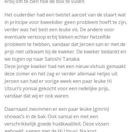
erbij om te zien hoe de box te vullen.
Het ouderdier had een twistet aanzet van de staart wat
in principe voor kweekdier geen probleem hoeft te zijn,
verder was het best een leuke vis. De andere voor
eventuele verkoop erbij bleken echter hetzelfde
probleem te hebben, vandaar dat Jeroen san er met de
prijs niet uitkwam bij de kweker. De kweker bedankt en
we togen op naar Satoshi Tanaka.
Deze jonge kweker had net een nieuw vishuis gemaakt
deze zomer en het zag er verder allemaal netjes uit.
Jeroen san had er vorige week een paar leuke Hi
Utsuri’s yonsai gekocht voor een redelijke prijs,
vandaar dat wij er ook waren.
Daarnaast zwommen er een paar leuke (ginrin)
showas’s in de bak. Ook sansai en met een
verschrikkelijk goede huidkwaliteit. Deze vissen
gebowld, samen met de Hi Utsuri. Na kort