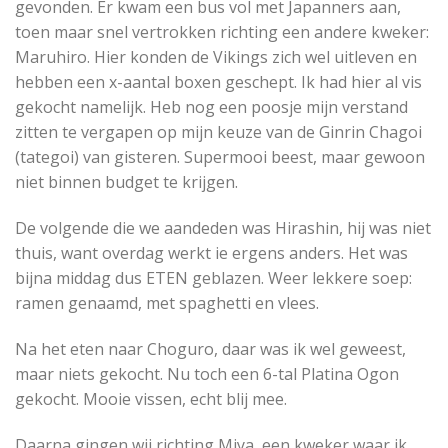
gevonden. Er kwam een bus vol met Japanners aan,
toen maar snel vertrokken richting een andere kweker:
Maruhiro. Hier konden de Vikings zich wel uitleven en
hebben een x-aantal boxen geschept. Ik had hier al vis
gekocht namelijk. Heb nog een poosje mijn verstand
zitten te vergapen op mijn keuze van de Ginrin Chagoi
(tategoi) van gisteren. Supermooi beest, maar gewoon
niet binnen budget te krijgen.
De volgende die we aandeden was Hirashin, hij was niet
thuis, want overdag werkt ie ergens anders. Het was
bijna middag dus ETEN geblazen. Weer lekkere soep:
ramen genaamd, met spaghetti en vlees.
Na het eten naar Choguro, daar was ik wel geweest,
maar niets gekocht. Nu toch een 6-tal Platina Ogon
gekocht. Mooie vissen, echt blij mee.
Daarna gingen wij richting Miya, een kweker waar ik